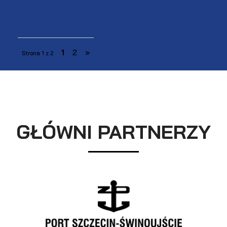
1
2
»
Strona 1 z 2
GŁÓWNI PARTNERZY