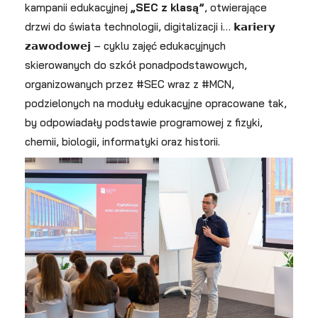
kampanii edukacyjnej
„SEC z klasą”
, otwierające
drzwi do świata technologii, digitalizacji i… 𝗸𝗮𝗿𝗶𝗲𝗿𝘆
𝘇𝗮𝘄𝗼𝗱𝗼𝘄𝗲𝗷 – cyklu zajęć edukacyjnych
skierowanych do szkół ponadpodstawowych,
organizowanych przez #SEC wraz z #MCN,
podzielonych na moduły edukacyjne opracowane tak,
by odpowiadały podstawie programowej z fizyki,
chemii, biologii, informatyki oraz historii.