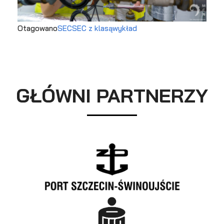
Otagowano
SEC
SEC z klasą
wykład
GŁÓWNI PARTNERZY