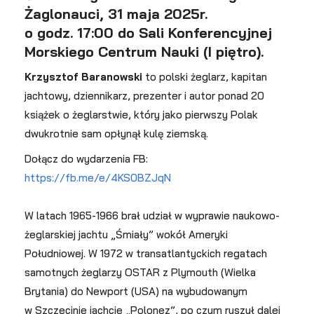
Żaglonauci, 31 maja 2025r.
o godz. 17:00 do Sali Konferencyjnej
Morskiego Centrum Nauki (I piętro).
Krzysztof Baranowski
to polski żeglarz, kapitan
jachtowy, dziennikarz, prezenter i autor ponad 20
książek o żeglarstwie, który jako pierwszy Polak
dwukrotnie sam opłynął kulę ziemską.
Dołącz do wydarzenia FB:
https://fb.me/e/4KS0BZJqN
W latach 1965-1966 brał udział w wyprawie naukowo-
żeglarskiej jachtu „Śmiały” wokół Ameryki
Południowej. W 1972 w transatlantyckich regatach
samotnych żeglarzy OSTAR z Plymouth (Wielka
Brytania) do Newport (USA) na wybudowanym
w Szczecinie jachcie „Polonez”, po czym ruszył dalej