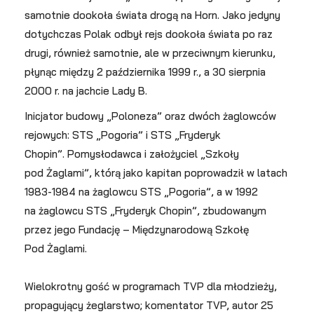
samotnie dookoła świata drogą na Horn. Jako jedyny
dotychczas Polak odbył rejs dookoła świata po raz
drugi, również samotnie, ale w przeciwnym kierunku,
płynąc między 2 października 1999 r., a 30 sierpnia
2000 r. na jachcie Lady B.
Inicjator budowy „Poloneza” oraz dwóch żaglowców
rejowych: STS „Pogoria” i STS „Fryderyk
Chopin”. Pomysłodawca i założyciel „Szkoły
pod Żaglami”, którą jako kapitan poprowadził w latach
1983-1984 na żaglowcu STS „Pogoria”, a w 1992
na żaglowcu STS „Fryderyk Chopin”, zbudowanym
przez jego Fundację – Międzynarodową Szkołę
Pod Żaglami.
Wielokrotny gość w programach TVP dla młodzieży,
propagujący żeglarstwo; komentator TVP, autor 25