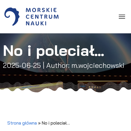
Toggle
No i poleciał…
2025-06-25
| Author: m.wojciechowski
Strona główna
»
No i poleciał…