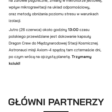
na zdrowie psychiczne, zmiany w mikroflorze jelitowej,
wpływ mikrograwitacji na układ odpornościowy,
oraz metody obniżania poziomu stresu w warunkach
izolacji.
Jutro (26 czerwca) około godziny
13:00
czasu
polskiego przewidziane jest dokowanie kapsuły
Dragon Crew do Międzynarodowej Stacji Kosmicznej.
Astronauci misji Axiom-4 spędzą tam czternaście dni,
po czym wrócą na ojczystą planetę.
Trzymamy
kciuki!
GŁÓWNI PARTNERZY