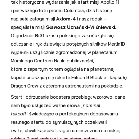
tak historyczne wydarzenia jak start misji Apollo 11
i pierwszego lotu promu Columbia, dziś historię
napisała załoga misji
Axiom-4
i nasz rodak –
specjalista misji
Sławosz Uznański-Wiśniewski
.
O godzinie
8:31
czasu polskiego zakończyło się
odliczanie i ryk dziewięciu potężnych silników Merlin1D
wypełnił uszy licznie zgromadzonej w planetarium
Morskiego Centrum Nauki publiczności,
która z zapartym tchem oglądała na planetarnej
kopule unoszącą się rakietę Falcon 9 Block 5 i kapsułę
Dragon Crew z czterema astronautami na pokładzie.
Start i odrzucanie boostera przebiegł wzorowo, dane
nam było usłyszeć ważne słowa
„nominal
takeoff”
świadczące o perfekcyjnym dopasowaniu
realnego startu do symulacyjnych oczekiwań
i w tej chwili kapsuła Dragon umieszczona na niskiej
orbicie Ziemi zmierza ku swojemu celowi –